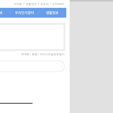
HOME
생활정보
동호회
SITEMAP
우리단지장터
생활정보
우리단지장터
우리 아파트
우리아파트 입주민
입주민에게
들 또는 다른 아파트
아파트 생활에 대한
입주민들과 함께 직
다양한 정보를
거래를 진행할 수 있
제공해 드립니다.
으며, 아파트 입주민
HOME / 회원 / 아이디비밀번호찾기
과 농어촌간에 도농
상생을 위한 서비스
를 제공합니다.