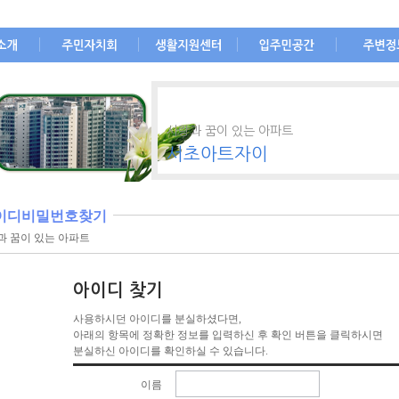
입주자대표회의
센터장인사말
자유게시판
교통정보
자이안센타
민원처리대장
입주민전용게시판
교육정보
사랑과 꿈이 있는 아파트
도
반상회
직원현황
자유토론방
문화시설
서초아트자이
도
관리계획서
설문조사
관공서
부과내역서
자료실
이디비밀번호찾기
민원접수
갤러리
과 꿈이 있는 아파트
하자접수방
생활안내
게스트룸예약
여성
아이디 찾기
공지사항
여행
건강
사용하시던 아이디를 분실하셨다면,
아래의 항목에 정확한 정보를 입력하신 후 확인 버튼을 클릭하시면
분실하신 아이디를 확인하실 수 있습니다.
이름