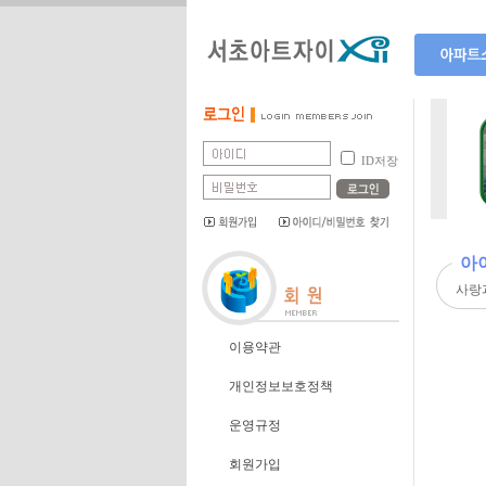
단지소개
단지위치
ID저장
단지배치
단지평형
편의시설
아
사랑
이용약관
개인정보보호정책
운영규정
회원가입